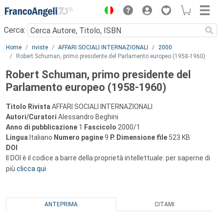
Menu
Cerca:
Main content
Home
riviste
AFFARI SOCIALI INTERNAZIONALI
2000
Robert Schuman, primo presidente del Parlamento europeo (1958-1960)
Robert Schuman, primo presidente del
Parlamento europeo (1958-1960)
Titolo Rivista
AFFARI SOCIALI INTERNAZIONALI
Autori/Curatori
Alessandro Beghini
Anno di pubblicazione
1
Fascicolo
2000/1
Lingua
Italiano
Numero pagine
9
P.
Dimensione file
523 KB
DOI
Il DOI è il codice a barre della proprietà intellettuale: per saperne di
più
clicca qui
ANTEPRIMA
CITAMI