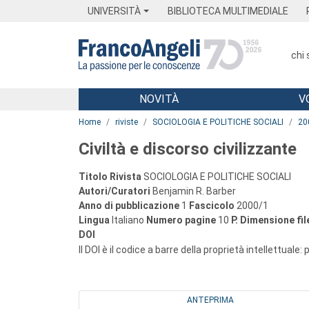
Menu
Main content
Footer
Menu
UNIVERSITÀ
BIBLIOTECA MULTIMEDIALE
chi
NOVITÀ
V
Main content
Home
riviste
SOCIOLOGIA E POLITICHE SOCIALI
20
Civiltà e discorso civilizzante
Titolo Rivista
SOCIOLOGIA E POLITICHE SOCIALI
Autori/Curatori
Benjamin R. Barber
Anno di pubblicazione
1
Fascicolo
2000/1
Lingua
Italiano
Numero pagine
10
P.
Dimensione fil
DOI
Il DOI è il codice a barre della proprietà intellettuale:
ANTEPRIMA