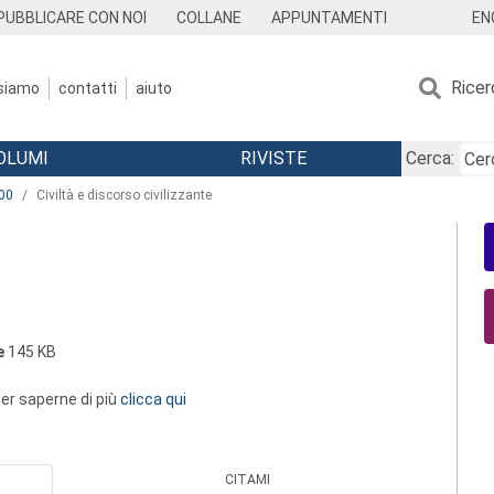
EN
PUBBLICARE CON NOI
COLLANE
APPUNTAMENTI
Ricer
 siamo
contatti
aiuto
OLUMI
RIVISTE
Cerca:
00
Civiltà e discorso civilizzante
e
145 KB
 per saperne di più
clicca qui
CITAMI