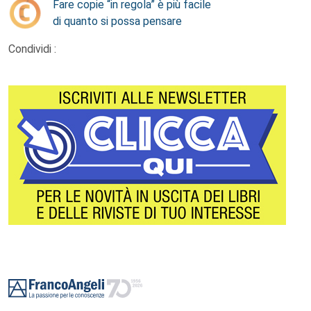
Fare copie “in regola” è più facile
di quanto si possa pensare
Condividi :
Footer