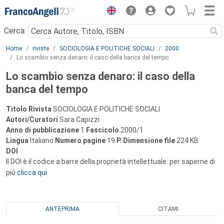
Menu
Cerca:
Main content
Home
riviste
SOCIOLOGIA E POLITICHE SOCIALI
2000
Lo scambio senza denaro: il caso della banca del tempo
Lo scambio senza denaro: il caso della
banca del tempo
Titolo Rivista
SOCIOLOGIA E POLITICHE SOCIALI
Autori/Curatori
Sara Capizzi
Anno di pubblicazione
1
Fascicolo
2000/1
Lingua
Italiano
Numero pagine
19
P.
Dimensione file
224 KB
DOI
Il DOI è il codice a barre della proprietà intellettuale: per saperne di
più
clicca qui
ANTEPRIMA
CITAMI