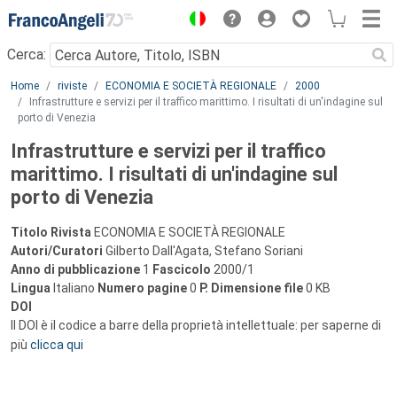
Menu
Cerca:
Main content
Home
riviste
ECONOMIA E SOCIETÀ REGIONALE
2000
Infrastrutture e servizi per il traffico marittimo. I risultati di un'indagine sul
porto di Venezia
Infrastrutture e servizi per il traffico
marittimo. I risultati di un'indagine sul
porto di Venezia
Titolo Rivista
ECONOMIA E SOCIETÀ REGIONALE
Autori/Curatori
Gilberto Dall'Agata, Stefano Soriani
Anno di pubblicazione
1
Fascicolo
2000/1
Lingua
Italiano
Numero pagine
0
P.
Dimensione file
0 KB
DOI
Il DOI è il codice a barre della proprietà intellettuale: per saperne di
più
clicca qui