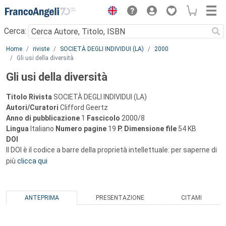
Menu
Cerca:
Main content
Home
riviste
SOCIETÀ DEGLI INDIVIDUI (LA)
2000
Gli usi della diversità
Gli usi della diversità
Titolo Rivista
SOCIETÀ DEGLI INDIVIDUI (LA)
Autori/Curatori
Clifford Geertz
Anno di pubblicazione
1
Fascicolo
2000/8
Lingua
Italiano
Numero pagine
19
P.
Dimensione file
54 KB
DOI
Il DOI è il codice a barre della proprietà intellettuale: per saperne di
più
clicca qui
ANTEPRIMA
PRESENTAZIONE
CITAMI