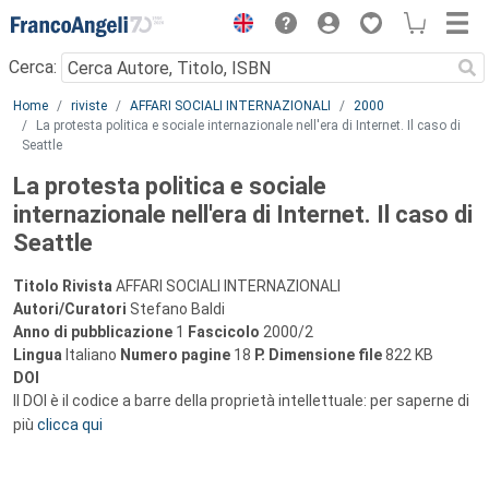
Menu
Cerca:
Main content
Home
riviste
AFFARI SOCIALI INTERNAZIONALI
2000
La protesta politica e sociale internazionale nell'era di Internet. Il caso di
Seattle
La protesta politica e sociale
internazionale nell'era di Internet. Il caso di
Seattle
Titolo Rivista
AFFARI SOCIALI INTERNAZIONALI
Autori/Curatori
Stefano Baldi
Anno di pubblicazione
1
Fascicolo
2000/2
Lingua
Italiano
Numero pagine
18
P.
Dimensione file
822 KB
DOI
Il DOI è il codice a barre della proprietà intellettuale: per saperne di
più
clicca qui