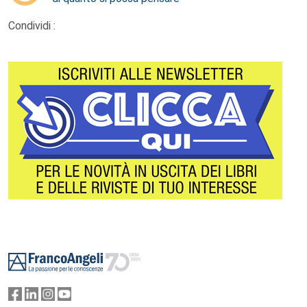
Condividi :
Footer