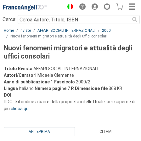
Menu
Cerca:
Main content
Home
riviste
AFFARI SOCIALI INTERNAZIONALI
2000
Nuovi fenomeni migratori e attualità degli uffici consolari
Nuovi fenomeni migratori e attualità degli
uffici consolari
Titolo Rivista
AFFARI SOCIALI INTERNAZIONALI
Autori/Curatori
Micaela Clemente
Anno di pubblicazione
1
Fascicolo
2000/2
Lingua
Italiano
Numero pagine
7
P.
Dimensione file
368 KB
DOI
Il DOI è il codice a barre della proprietà intellettuale: per saperne di
più
clicca qui
ANTEPRIMA
CITAMI