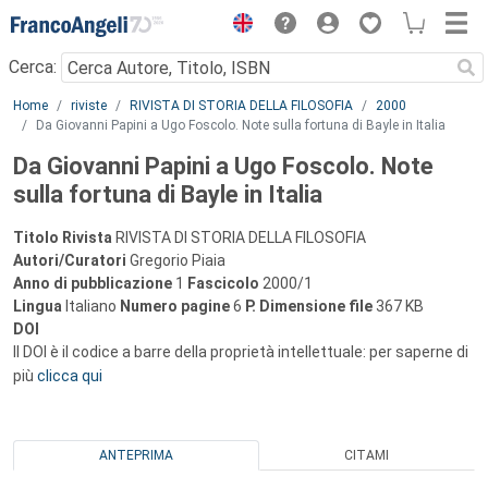
Menu
Cerca:
Main content
Home
riviste
RIVISTA DI STORIA DELLA FILOSOFIA
2000
Da Giovanni Papini a Ugo Foscolo. Note sulla fortuna di Bayle in Italia
Da Giovanni Papini a Ugo Foscolo. Note
sulla fortuna di Bayle in Italia
Titolo Rivista
RIVISTA DI STORIA DELLA FILOSOFIA
Autori/Curatori
Gregorio Piaia
Anno di pubblicazione
1
Fascicolo
2000/1
Lingua
Italiano
Numero pagine
6
P.
Dimensione file
367 KB
DOI
Il DOI è il codice a barre della proprietà intellettuale: per saperne di
più
clicca qui
ANTEPRIMA
CITAMI