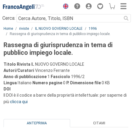
Menu
Cerca:
Main content
Home
riviste
IL NUOVO GOVERNO LOCALE
1996
Rassegna di giurisprudenza in tema di pubblico impiego locale.
Rassegna di giurisprudenza in tema di
pubblico impiego locale.
Titolo Rivista
IL NUOVO GOVERNO LOCALE
Autori/Curatori
Vincenzo Ferrante
Anno di pubblicazione
1
Fascicolo
1996/2
Lingua
Italiano
Numero pagine
0
P.
Dimensione file
0 KB
DOI
Il DOI è il codice a barre della proprietà intellettuale: per saperne di
più
clicca qui
ANTEPRIMA
CITAMI