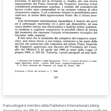
FrancoAngeli è membro della Publishers International Linking
Association, Inc (PILA), associazione indipendente e non profit per