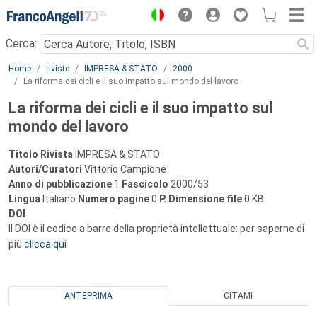
Menu
Cerca:
Main content
Home
riviste
IMPRESA & STATO
2000
La riforma dei cicli e il suo impatto sul mondo del lavoro
La riforma dei cicli e il suo impatto sul
mondo del lavoro
Titolo Rivista
IMPRESA & STATO
Autori/Curatori
Vittorio Campione
Anno di pubblicazione
1
Fascicolo
2000/53
Lingua
Italiano
Numero pagine
0
P.
Dimensione file
0 KB
DOI
Il DOI è il codice a barre della proprietà intellettuale: per saperne di
più
clicca qui
ANTEPRIMA
CITAMI