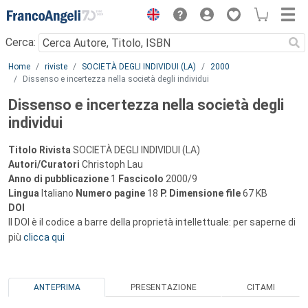
Menu
Cerca:
Main content
Home
riviste
SOCIETÀ DEGLI INDIVIDUI (LA)
2000
Dissenso e incertezza nella società degli individui
Dissenso e incertezza nella società degli
individui
Titolo Rivista
SOCIETÀ DEGLI INDIVIDUI (LA)
Autori/Curatori
Christoph Lau
Anno di pubblicazione
1
Fascicolo
2000/9
Lingua
Italiano
Numero pagine
18
P.
Dimensione file
67 KB
DOI
Il DOI è il codice a barre della proprietà intellettuale: per saperne di
più
clicca qui
ANTEPRIMA
PRESENTAZIONE
CITAMI