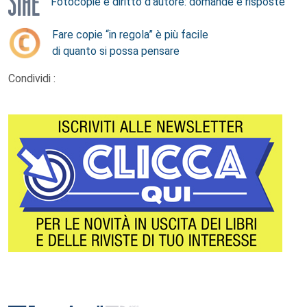
Fotocopie e diritto d’autore: domande e risposte
Fare copie “in regola” è più facile
di quanto si possa pensare
Condividi :
Footer