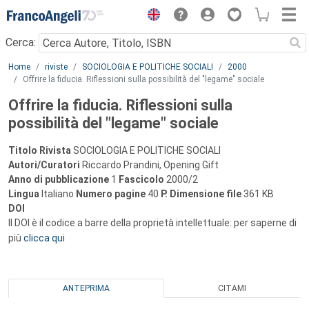
Menu
Cerca:
Main content
Home
riviste
SOCIOLOGIA E POLITICHE SOCIALI
2000
Offrire la fiducia. Riflessioni sulla possibilità del "legame" sociale
Offrire la fiducia. Riflessioni sulla
possibilità del "legame" sociale
Titolo Rivista
SOCIOLOGIA E POLITICHE SOCIALI
Autori/Curatori
Riccardo Prandini, Opening Gift
Anno di pubblicazione
1
Fascicolo
2000/2
Lingua
Italiano
Numero pagine
40
P.
Dimensione file
361 KB
DOI
Il DOI è il codice a barre della proprietà intellettuale: per saperne di
più
clicca qui
ANTEPRIMA
CITAMI