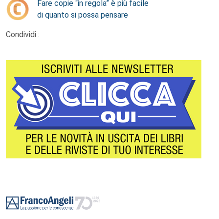
Fare copie “in regola” è più facile
di quanto si possa pensare
Condividi :
Footer