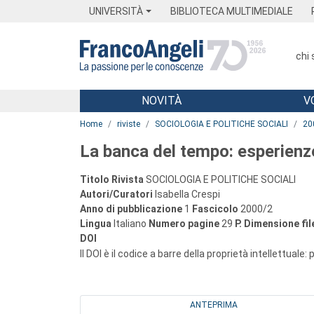
Menu
Main content
Footer
Menu
UNIVERSITÀ
BIBLIOTECA MULTIMEDIALE
chi
NOVITÀ
V
Main content
Home
riviste
SOCIOLOGIA E POLITICHE SOCIALI
20
La banca del tempo: esperienze
Titolo Rivista
SOCIOLOGIA E POLITICHE SOCIALI
Autori/Curatori
Isabella Crespi
Anno di pubblicazione
1
Fascicolo
2000/2
Lingua
Italiano
Numero pagine
29
P.
Dimensione fil
DOI
Il DOI è il codice a barre della proprietà intellettuale:
ANTEPRIMA