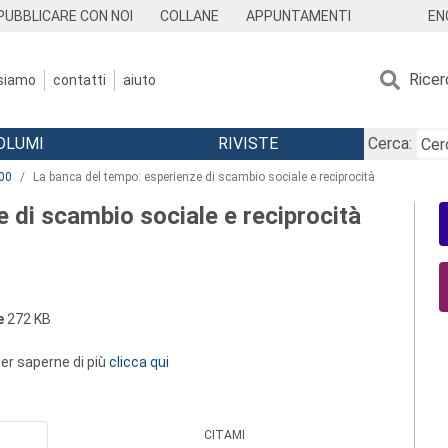
EN
PUBBLICARE CON NOI
COLLANE
APPUNTAMENTI
Ricer
 siamo
contatti
aiuto
OLUMI
RIVISTE
Cerca:
00
La banca del tempo: esperienze di scambio sociale e reciprocità
 di scambio sociale e reciprocità
e
272 KB
 per saperne di più
clicca qui
CITAMI