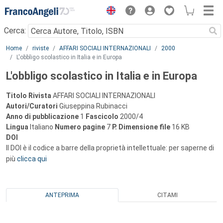
Menu
Cerca:
Main content
Home
riviste
AFFARI SOCIALI INTERNAZIONALI
2000
L'obbligo scolastico in Italia e in Europa
L'obbligo scolastico in Italia e in Europa
Titolo Rivista
AFFARI SOCIALI INTERNAZIONALI
Autori/Curatori
Giuseppina Rubinacci
Anno di pubblicazione
1
Fascicolo
2000/4
Lingua
Italiano
Numero pagine
7
P.
Dimensione file
16 KB
DOI
Il DOI è il codice a barre della proprietà intellettuale: per saperne di
più
clicca qui
ANTEPRIMA
CITAMI