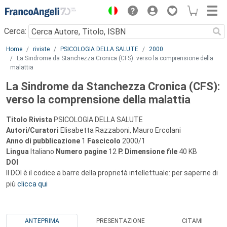
Menu
Cerca:
Main content
Home
riviste
PSICOLOGIA DELLA SALUTE
2000
La Sindrome da Stanchezza Cronica (CFS): verso la comprensione della
malattia
La Sindrome da Stanchezza Cronica (CFS):
verso la comprensione della malattia
Titolo Rivista
PSICOLOGIA DELLA SALUTE
Autori/Curatori
Elisabetta Razzaboni, Mauro Ercolani
Anno di pubblicazione
1
Fascicolo
2000/1
Lingua
Italiano
Numero pagine
12
P.
Dimensione file
40 KB
DOI
Il DOI è il codice a barre della proprietà intellettuale: per saperne di
più
clicca qui
ANTEPRIMA
PRESENTAZIONE
CITAMI