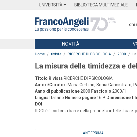
Menu
Main content
Footer
Menu
UNIVERSITÀ
BIBLIOTECA MULTIMEDIALE
chi
NOVITÀ
V
Main content
Home
riviste
RICERCHE DI PSICOLOGIA
2000
La
La misura della timidezza e de
Titolo Rivista
RICERCHE DI PSICOLOGIA
Autori/Curatori
Maria Gerbino, Sonia Cannistraro, P
Anno di pubblicazione
2008
Fascicolo
2000/1
Lingua
Italiano
Numero pagine
16
P.
Dimensione fil
DOI
Il DOI è il codice a barre della proprietà intellettuale:
ANTEPRIMA