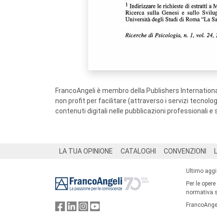
FrancoAngeli è membro della Publishers International
non profit per facilitare (attraverso i servizi tecnol
contenuti digitali nelle pubblicazioni professionali e 
Footer
LA TUA OPINIONE
CATALOGHI
CONVENZIONI
Ultimo agg
Per le opere
normativa su
FrancoAngel