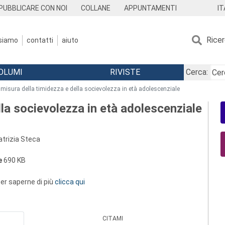
IT
PUBBLICARE CON NOI
COLLANE
APPUNTAMENTI
Rice
 siamo
contatti
aiuto
OLUMI
RIVISTE
Cerca:
 misura della timidezza e della socievolezza in età adolescenziale
lla socievolezza in età adolescenziale
atrizia Steca
e
690 KB
 per saperne di più
clicca qui
CITAMI