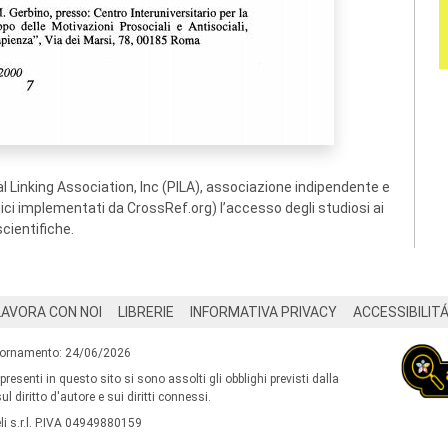
 Linking Association, Inc (PILA), associazione indipendente e
ogici implementati da CrossRef.org) l’accesso degli studiosi ai
scientifiche.
LAVORA CON NOI
LIBRERIE
INFORMATIVA PRIVACY
ACCESSIBILIT
iornamento: 24/06/2026
 presenti in questo sito si sono assolti gli obblighi previsti dalla
l diritto d'autore e sui diritti connessi.
i s.r.l. P.IVA 04949880159