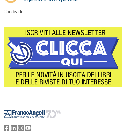
Condividi :
Footer