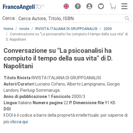
Menu
Cerca:
Main content
Home
riviste
RIVISTA ITALIANA DI GRUPPOANALISI
2000
Conversazione su "La psicoanalisi ha compiuto il tempo della sua vita" di
D. Napolitani
Conversazione su "La psicoanalisi ha
compiuto il tempo della sua vita" di D.
Napolitani
Titolo Rivista
RIVISTA ITALIANA DI GRUPPOANALISI
Autori/Curatori
Luciano Cofano, Alberto Lampignano, Giorgio
Landoni, Pierluigi Sommaruga
Anno di pubblicazione
1
Fascicolo
2000/3
Lingua
Italiano
Numero pagine
22
P.
Dimensione file
91 KB
DOI
Il DOI è il codice a barre della proprietà intellettuale: per saperne di
più
clicca qui