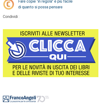
Fare copie “in regola” è più facile
di quanto si possa pensare
Condividi :
Footer