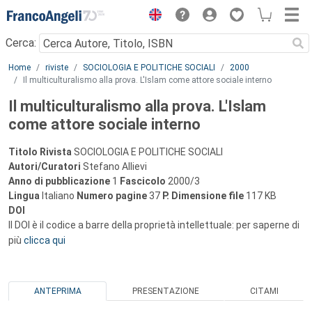
Menu
Cerca:
Main content
Home
riviste
SOCIOLOGIA E POLITICHE SOCIALI
2000
Il multiculturalismo alla prova. L'Islam come attore sociale interno
Il multiculturalismo alla prova. L'Islam
come attore sociale interno
Titolo Rivista
SOCIOLOGIA E POLITICHE SOCIALI
Autori/Curatori
Stefano Allievi
Anno di pubblicazione
1
Fascicolo
2000/3
Lingua
Italiano
Numero pagine
37
P.
Dimensione file
117 KB
DOI
Il DOI è il codice a barre della proprietà intellettuale: per saperne di
più
clicca qui
ANTEPRIMA
PRESENTAZIONE
CITAMI