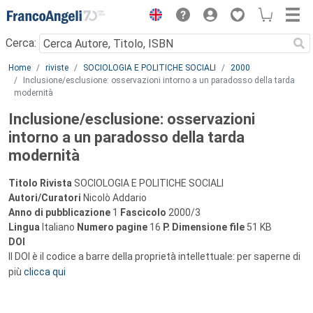
Menu
Cerca:
Main content
Home
riviste
SOCIOLOGIA E POLITICHE SOCIALI
2000
Inclusione/esclusione: osservazioni intorno a un paradosso della tarda
modernità
Inclusione/esclusione: osservazioni
intorno a un paradosso della tarda
modernità
Titolo Rivista
SOCIOLOGIA E POLITICHE SOCIALI
Autori/Curatori
Nicolò Addario
Anno di pubblicazione
1
Fascicolo
2000/3
Lingua
Italiano
Numero pagine
16
P.
Dimensione file
51 KB
DOI
Il DOI è il codice a barre della proprietà intellettuale: per saperne di
più
clicca qui