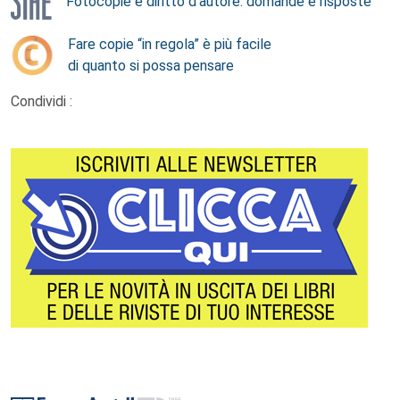
Fotocopie e diritto d’autore: domande e risposte
Fare copie “in regola” è più facile
di quanto si possa pensare
Condividi :
Footer