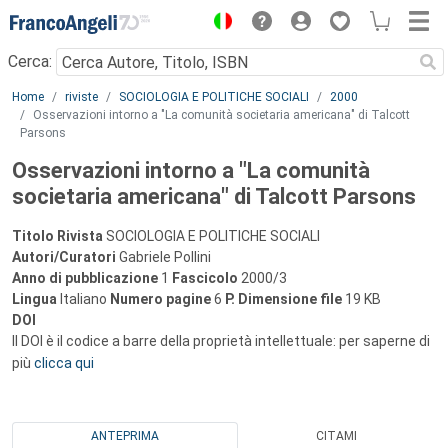
Menu
Cerca:
Main content
Home
riviste
SOCIOLOGIA E POLITICHE SOCIALI
2000
Osservazioni intorno a "La comunità societaria americana" di Talcott
Parsons
Osservazioni intorno a "La comunità
societaria americana" di Talcott Parsons
Titolo Rivista
SOCIOLOGIA E POLITICHE SOCIALI
Autori/Curatori
Gabriele Pollini
Anno di pubblicazione
1
Fascicolo
2000/3
Lingua
Italiano
Numero pagine
6
P.
Dimensione file
19 KB
DOI
Il DOI è il codice a barre della proprietà intellettuale: per saperne di
più
clicca qui
ANTEPRIMA
CITAMI