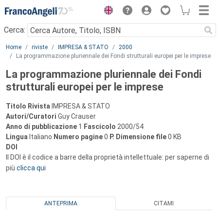
Menu
Cerca:
Main content
Home
riviste
IMPRESA & STATO
2000
La programmazione pluriennale dei Fondi strutturali europei per le imprese
La programmazione pluriennale dei Fondi
strutturali europei per le imprese
Titolo Rivista
IMPRESA & STATO
Autori/Curatori
Guy Crauser
Anno di pubblicazione
1
Fascicolo
2000/54
Lingua
Italiano
Numero pagine
0
P.
Dimensione file
0 KB
DOI
Il DOI è il codice a barre della proprietà intellettuale: per saperne di
più
clicca qui
ANTEPRIMA
CITAMI