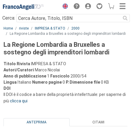
Menu
Cerca:
Main content
Home
riviste
IMPRESA & STATO
2000
La Regione Lombardia a Bruxelles a sostegno degli imprenditori lombardi
La Regione Lombardia a Bruxelles a
sostegno degli imprenditori lombardi
Titolo Rivista
IMPRESA & STATO
Autori/Curatori
Marco Nicolai
Anno di pubblicazione
1
Fascicolo
2000/54
Lingua
Italiano
Numero pagine
0
P.
Dimensione file
0 KB
DOI
Il DOI è il codice a barre della proprietà intellettuale: per saperne di
più
clicca qui
ANTEPRIMA
CITAMI