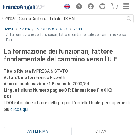
Menu
Cerca:
Main content
Home
riviste
IMPRESA & STATO
2000
La formazione dei funzionari, fattore fondamentale del cammino verso
l'U.E.
La formazione dei funzionari, fattore
fondamentale del cammino verso l'U.E.
Titolo Rivista
IMPRESA & STATO
Autori/Curatori
Franco Pizzetti
Anno di pubblicazione
1
Fascicolo
2000/54
Lingua
Italiano
Numero pagine
0
P.
Dimensione file
0 KB
DOI
Il DOI è il codice a barre della proprietà intellettuale: per saperne di
più
clicca qui
ANTEPRIMA
CITAMI