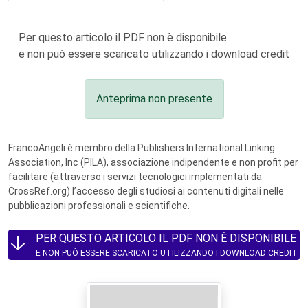
Per questo articolo il PDF non è disponibile
e non può essere scaricato utilizzando i download credit
Anteprima non presente
FrancoAngeli è membro della Publishers International Linking
Association, Inc (PILA), associazione indipendente e non profit per
facilitare (attraverso i servizi tecnologici implementati da
CrossRef.org) l’accesso degli studiosi ai contenuti digitali nelle
pubblicazioni professionali e scientifiche.
PER QUESTO ARTICOLO IL PDF NON È DISPONIBILE
E NON PUÒ ESSERE SCARICATO UTILIZZANDO I DOWNLOAD CREDIT