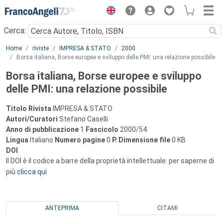
Menu
Cerca:
Main content
Home
riviste
IMPRESA & STATO
2000
Borsa italiana, Borse europee e sviluppo delle PMI: una relazione possibile
Borsa italiana, Borse europee e sviluppo
delle PMI: una relazione possibile
Titolo Rivista
IMPRESA & STATO
Autori/Curatori
Stefano Caselli
Anno di pubblicazione
1
Fascicolo
2000/54
Lingua
Italiano
Numero pagine
0
P.
Dimensione file
0 KB
DOI
Il DOI è il codice a barre della proprietà intellettuale: per saperne di
più
clicca qui
ANTEPRIMA
CITAMI