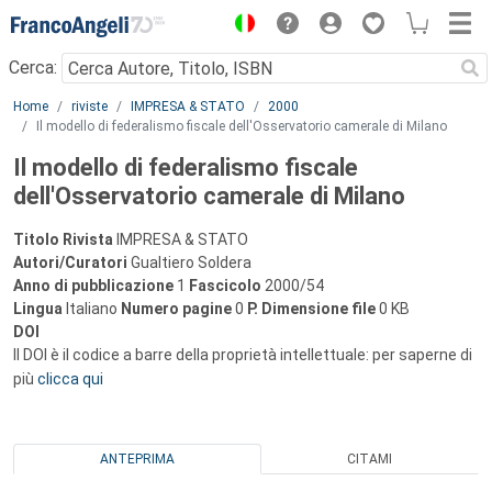
Menu
Cerca:
Main content
Home
riviste
IMPRESA & STATO
2000
Il modello di federalismo fiscale dell'Osservatorio camerale di Milano
Il modello di federalismo fiscale
dell'Osservatorio camerale di Milano
Titolo Rivista
IMPRESA & STATO
Autori/Curatori
Gualtiero Soldera
Anno di pubblicazione
1
Fascicolo
2000/54
Lingua
Italiano
Numero pagine
0
P.
Dimensione file
0 KB
DOI
Il DOI è il codice a barre della proprietà intellettuale: per saperne di
più
clicca qui
ANTEPRIMA
CITAMI