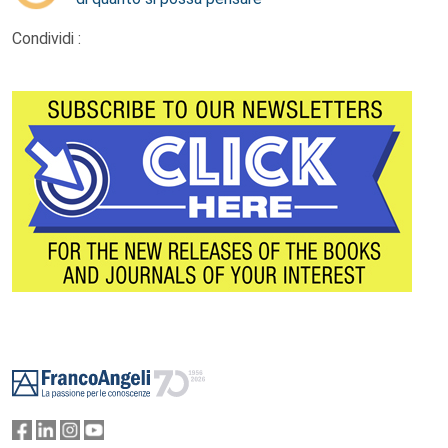
Condividi :
Footer