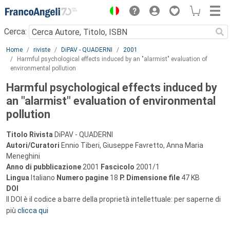
Menu
Cerca:
Main content
Home
riviste
DiPAV - QUADERNI
2001
Harmful psychological effects induced by an "alarmist" evaluation of
environmental pollution
Harmful psychological effects induced by
an "alarmist" evaluation of environmental
pollution
Titolo Rivista
DiPAV - QUADERNI
Autori/Curatori
Ennio Tiberi, Giuseppe Favretto, Anna Maria
Meneghini
Anno di pubblicazione
2001
Fascicolo
2001/1
Lingua
Italiano
Numero pagine
18
P.
Dimensione file
47 KB
DOI
Il DOI è il codice a barre della proprietà intellettuale: per saperne di
più
clicca qui