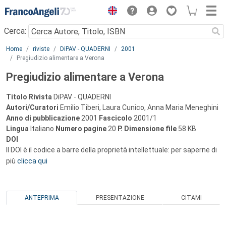
Menu
Cerca:
Main content
Home
riviste
DiPAV - QUADERNI
2001
Pregiudizio alimentare a Verona
Pregiudizio alimentare a Verona
Titolo Rivista
DiPAV - QUADERNI
Autori/Curatori
Emilio Tiberi, Laura Cunico, Anna Maria Meneghini
Anno di pubblicazione
2001
Fascicolo
2001/1
Lingua
Italiano
Numero pagine
20
P.
Dimensione file
58 KB
DOI
Il DOI è il codice a barre della proprietà intellettuale: per saperne di
più
clicca qui
ANTEPRIMA
PRESENTAZIONE
CITAMI