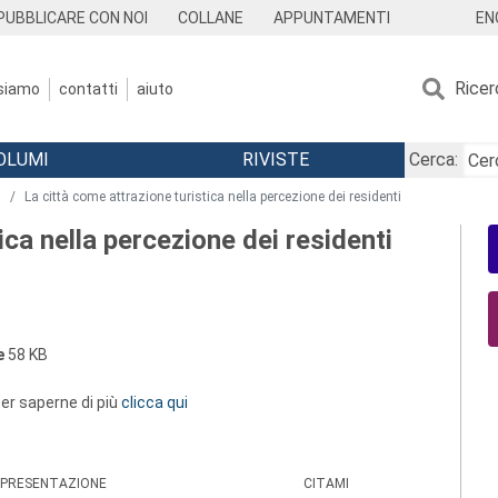
EN
PUBBLICARE CON NOI
COLLANE
APPUNTAMENTI
Ricer
 siamo
contatti
aiuto
OLUMI
RIVISTE
Cerca:
0
La città come attrazione turistica nella percezione dei residenti
ica nella percezione dei residenti
o
e
58 KB
 per saperne di più
clicca qui
PRESENTAZIONE
CITAMI