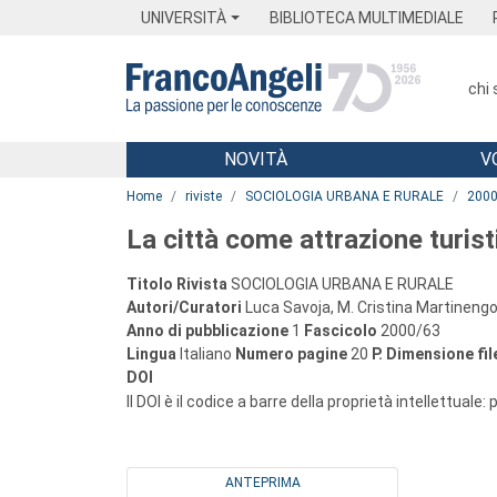
Menu
Main content
Footer
Menu
UNIVERSITÀ
BIBLIOTECA MULTIMEDIALE
chi
NOVITÀ
V
Main content
Home
riviste
SOCIOLOGIA URBANA E RURALE
200
La città come attrazione turist
Titolo Rivista
SOCIOLOGIA URBANA E RURALE
Autori/Curatori
Luca Savoja, M. Cristina Martineng
Anno di pubblicazione
1
Fascicolo
2000/63
Lingua
Italiano
Numero pagine
20
P.
Dimensione fil
DOI
Il DOI è il codice a barre della proprietà intellettuale:
ANTEPRIMA