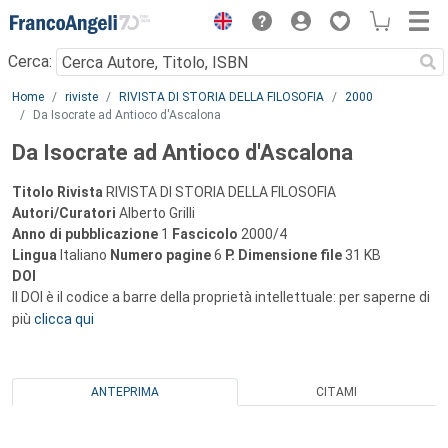
Menu
Cerca:
Main content
Home
riviste
RIVISTA DI STORIA DELLA FILOSOFIA
2000
Da Isocrate ad Antioco d'Ascalona
Da Isocrate ad Antioco d'Ascalona
Titolo Rivista
RIVISTA DI STORIA DELLA FILOSOFIA
Autori/Curatori
Alberto Grilli
Anno di pubblicazione
1
Fascicolo
2000/4
Lingua
Italiano
Numero pagine
6
P.
Dimensione file
31 KB
DOI
Il DOI è il codice a barre della proprietà intellettuale: per saperne di
più
clicca qui
ANTEPRIMA
CITAMI