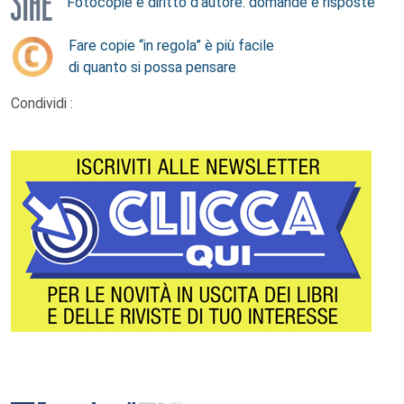
Fotocopie e diritto d’autore: domande e risposte
Fare copie “in regola” è più facile
di quanto si possa pensare
Condividi :
Footer