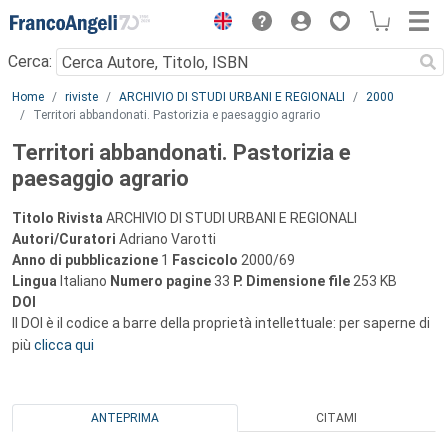
Menu
Cerca:
Main content
Home
riviste
ARCHIVIO DI STUDI URBANI E REGIONALI
2000
Territori abbandonati. Pastorizia e paesaggio agrario
Territori abbandonati. Pastorizia e
paesaggio agrario
Titolo Rivista
ARCHIVIO DI STUDI URBANI E REGIONALI
Autori/Curatori
Adriano Varotti
Anno di pubblicazione
1
Fascicolo
2000/69
Lingua
Italiano
Numero pagine
33
P.
Dimensione file
253 KB
DOI
Il DOI è il codice a barre della proprietà intellettuale: per saperne di
più
clicca qui
ANTEPRIMA
CITAMI