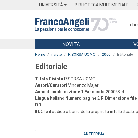
Menu
Main content
Footer
Menu
UNIVERSITÀ
BIBLIOTECA MULTIMEDIALE
chi
NOVITÀ
V
Main content
Home
riviste
RISORSA UOMO
2000
Editoriale
Editoriale
Titolo Rivista
RISORSA UOMO
Autori/Curatori
Vincenzo Majer
Anno di pubblicazione
1
Fascicolo
2000/3-4
Lingua
Italiano
Numero pagine
2
P.
Dimensione file
DOI
Il DOI è il codice a barre della proprietà intellettuale:
ANTEPRIMA