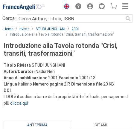
Menu
Cerca:
Main content
Home
riviste
STUDI JUNGHIANI
2001
Introduzione alla Tavola rotonda "Crisi, transiti, trasformazioni"
Introduzione alla Tavola rotonda "Crisi,
transiti, trasformazioni"
Titolo Rivista
STUDI JUNGHIANI
Autori/Curatori
Nadia Neri
Anno di pubblicazione
2001
Fascicolo
2001/13
Lingua
Italiano
Numero pagine
2
P.
Dimensione file
20 KB
DOI
Il DOI è il codice a barre della proprietà intellettuale: per saperne di
più
clicca qui
ANTEPRIMA
CITAMI