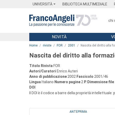
Menu
Main content
Footer
Menu
UNIVERSITÀ
BIBLIOTECA MULTIMEDIALE
chi
NOVITÀ
V
Main content
Home
riviste
FOR
2001
Nascita del diritto alla f
Nascita del diritto alla formazi
Titolo Rivista
FOR
Autori/Curatori
Enrico Auteri
Anno di pubblicazione
2002
Fascicolo
2001/46
Lingua
Italiano
Numero pagine
2
P.
Dimensione file
DOI
Il DOI è il codice a barre della proprietà intellettuale:
ANTEPRIMA