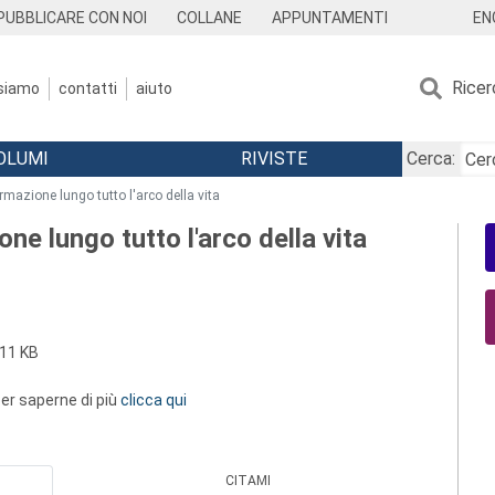
EN
PUBBLICARE CON NOI
COLLANE
APPUNTAMENTI
Ricer
 siamo
contatti
aiuto
OLUMI
RIVISTE
Cerca:
ormazione lungo tutto l'arco della vita
one lungo tutto l'arco della vita
11 KB
 per saperne di più
clicca qui
CITAMI