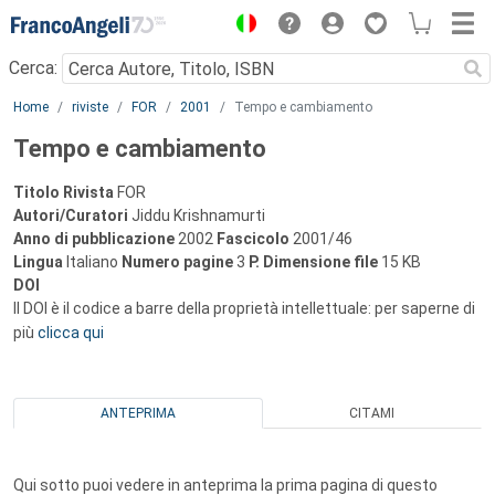
Menu
Cerca:
Main content
Home
riviste
FOR
2001
Tempo e cambiamento
Tempo e cambiamento
Titolo Rivista
FOR
Autori/Curatori
Jiddu Krishnamurti
Anno di pubblicazione
2002
Fascicolo
2001/46
Lingua
Italiano
Numero pagine
3
P.
Dimensione file
15 KB
DOI
Il DOI è il codice a barre della proprietà intellettuale: per saperne di
più
clicca qui
ANTEPRIMA
CITAMI
Qui sotto puoi vedere in anteprima la prima pagina di questo