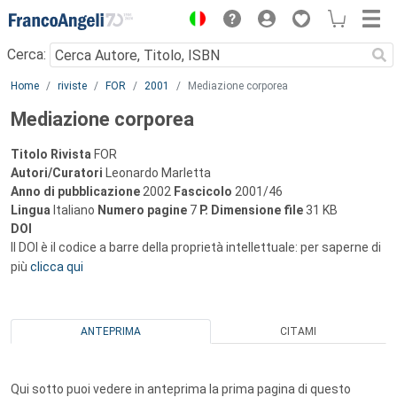
Menu
Cerca:
Main content
Home
riviste
FOR
2001
Mediazione corporea
Mediazione corporea
Titolo Rivista
FOR
Autori/Curatori
Leonardo Marletta
Anno di pubblicazione
2002
Fascicolo
2001/46
Lingua
Italiano
Numero pagine
7
P.
Dimensione file
31 KB
DOI
Il DOI è il codice a barre della proprietà intellettuale: per saperne di
più
clicca qui
ANTEPRIMA
CITAMI
Qui sotto puoi vedere in anteprima la prima pagina di questo