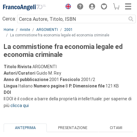
Menu
Cerca:
Main content
Home
riviste
ARGOMENTI
2001
La commistione fra economia legale ed economia criminale
La commistione fra economia legale ed
economia criminale
Titolo Rivista
ARGOMENTI
Autori/Curatori
Guido M. Rey
Anno di pubblicazione
2001
Fascicolo
2001/2
Lingua
Italiano
Numero pagine
8
P.
Dimensione file
121 KB
DOI
Il DOI è il codice a barre della proprietà intellettuale: per saperne di
più
clicca qui
ANTEPRIMA
PRESENTAZIONE
CITAMI