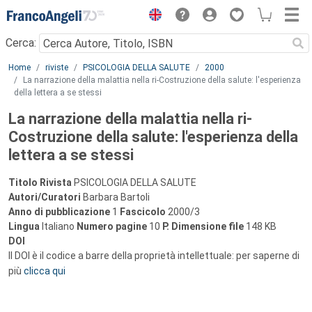
Menu
Cerca:
Main content
Home
riviste
PSICOLOGIA DELLA SALUTE
2000
La narrazione della malattia nella ri-Costruzione della salute: l'esperienza
della lettera a se stessi
La narrazione della malattia nella ri-
Costruzione della salute: l'esperienza della
lettera a se stessi
Titolo Rivista
PSICOLOGIA DELLA SALUTE
Autori/Curatori
Barbara Bartoli
Anno di pubblicazione
1
Fascicolo
2000/3
Lingua
Italiano
Numero pagine
10
P.
Dimensione file
148 KB
DOI
Il DOI è il codice a barre della proprietà intellettuale: per saperne di
più
clicca qui