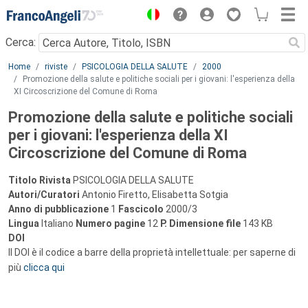
Menu
Cerca:
Main content
Home
riviste
PSICOLOGIA DELLA SALUTE
2000
Promozione della salute e politiche sociali per i giovani: l'esperienza della
XI Circoscrizione del Comune di Roma
Promozione della salute e politiche sociali
per i giovani: l'esperienza della XI
Circoscrizione del Comune di Roma
Titolo Rivista
PSICOLOGIA DELLA SALUTE
Autori/Curatori
Antonio Firetto, Elisabetta Sotgia
Anno di pubblicazione
1
Fascicolo
2000/3
Lingua
Italiano
Numero pagine
12
P.
Dimensione file
143 KB
DOI
Il DOI è il codice a barre della proprietà intellettuale: per saperne di
più
clicca qui