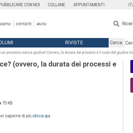
IT
PUBBLICARE CON NOI
COLLANE
APPUNTAMENTI
Rice
 siamo
contatti
aiuto
OLUMI
RIVISTE
Cerca:
 un processo senza giudice? (ovvero, la durata dei processi e il ruolo del giudice civ
e? (ovvero, la durata dei processi e
e
75 KB
 per saperne di più
clicca qui