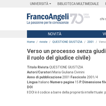
Menu
Main content
Footer
Menu
UNIVERSITÀ
BIBLIOTECA MULTIMEDIALE
chi
NOVITÀ
V
Main content
Home
riviste
QUESTIONE GIUSTIZIA
2001
Verso
Verso un processo senza giudic
il ruolo del giudice civile)
Titolo Rivista
QUESTIONE GIUSTIZIA
Autori/Curatori
Maria Giuliana Civinini
Anno di pubblicazione
2001
Fascicolo
2001/4
Lingua
Italiano
Numero pagine
15
P.
Dimensione fil
DOI
Il DOI è il codice a barre della proprietà intellettuale: