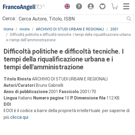
Menu
Cerca:
Main content
Home
riviste
ARCHIVIO DI STUDI URBANI E REGIONALI
2001
Difficoltà politiche e difficoltà tecniche. I tempi della riqualificazione urbana
e i tempi dell'amministrazione
Difficoltà politiche e difficoltà tecniche. I
tempi della riqualificazione urbana e i
tempi dell'amministrazione
Titolo Rivista
ARCHIVIO DI STUDI URBANI E REGIONALI
Autori/Curatori
Bruno Gabrielli
Anno di pubblicazione
2001
Fascicolo
2001/70
Lingua
Italiano
Numero pagine
10
P.
Dimensione file
112 KB
DOI
Il DOI è il codice a barre della proprietà intellettuale: per saperne di
più
clicca qui