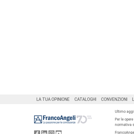
Footer
LA TUA OPINIONE
CATALOGHI
CONVENZIONI
Ultimo agg
Per le opere
normativa su
FrancoAngel