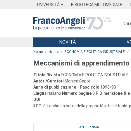
Menu
Main content
Footer
Menu
UNIVERSITÀ
BIBLIOTECA MULTIMEDIALE
chi
NOVITÀ
V
Main content
Home
riviste
ECONOMIA E POLITICA INDUSTRIALE
Meccanismi di apprendimento e 
Titolo Rivista
ECONOMIA E POLITICA INDUSTRIALE
Autori/Curatori
Monica Coppi
Anno di pubblicazione
1
Fascicolo
1996/90
Lingua
Italiano
Numero pagine
0
P.
Dimensione file
DOI
Il DOI è il codice a barre della proprietà intellettuale:
ANTEPRIMA