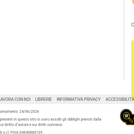
C
LAVORA CON NOI
LIBRERIE
INFORMATIVA PRIVACY
ACCESSIBILIT
iornamento: 24/06/2026
 presenti in questo sito si sono assolti gli obblighi previsti dalla
l diritto d'autore e sui diritti connessi.
i s.r.l. P.IVA 04949880159