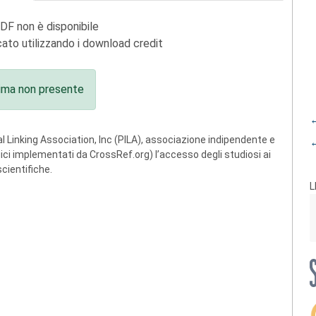
PDF non è disponibile
ato utilizzando i download credit
ima non presente
←
 Linking Association, Inc (PILA), associazione indipendente e
←
ogici implementati da CrossRef.org) l’accesso degli studiosi ai
scientifiche.
L