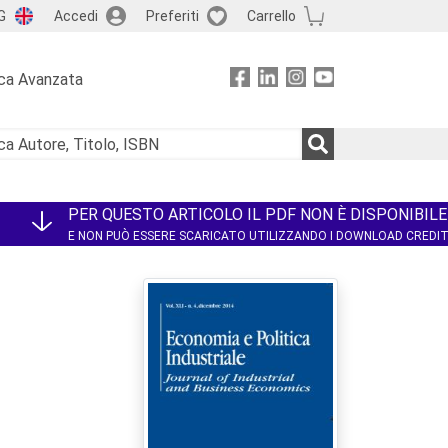
G
Accedi
Preferiti
Carrello
ca Avanzata
PER QUESTO ARTICOLO IL PDF NON È DISPONIBILE
E NON PUÒ ESSERE SCARICATO UTILIZZANDO I DOWNLOAD CREDI