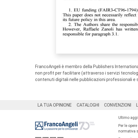
FrancoAngeli è membro della Publishers International
non profit per facilitare (attraverso i servizi tecnol
contenuti digitali nelle pubblicazioni professionali e 
Footer
LA TUA OPINIONE
CATALOGHI
CONVENZIONI
Ultimo agg
Per le opere
normativa su