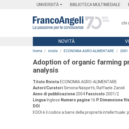
Menu
Main content
Footer
Menu
UNIVERSITÀ
BIBLIOTECA MULTIMEDIALE
chi
NOVITÀ
V
Main content
Home
riviste
ECONOMIA AGRO-ALIMENTARE
2001
Adoption of organic farming pr
analysis
Titolo Rivista
ECONOMIA AGRO-ALIMENTARE
Autori/Curatori
Simona Naspetti, Raffaele Zanoli
Anno di pubblicazione
2004
Fascicolo
2001/2
Lingua
Inglese
Numero pagine
16
P.
Dimensione fil
DOI
Il DOI è il codice a barre della proprietà intellettuale: