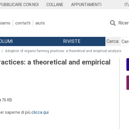
IT
PUBBLICARE CON NOI
COLLANE
APPUNTAMENTI
Rice
 siamo
contatti
aiuto
OLUMI
RIVISTE
Cerca:
Adoption of organic farming practices: a theoretical and empirical analysis
actices: a theoretical and empirical
e
76 KB
 per saperne di più
clicca qui