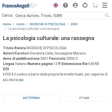
Menu
Cerca:
Main content
Home
riviste
RICERCHE DI PSICOLOGIA
2000
La psicologia culturale: una rassegna
La psicologia culturale: una rassegna
Titolo Rivista
RICERCHE DI PSICOLOGIA
Autori/Curatori
Giovanna Celia, Giuseppina Marsico
Anno di pubblicazione
2001
Fascicolo
2000/2
Lingua
Italiano
Numero pagine
13
P.
Dimensione file
638 KB
DOI
Il DOI è il codice a barre della proprietà intellettuale: per saperne di
più
clicca qui
ANTEPRIMA
CITAMI