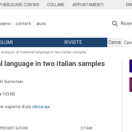
EN
PUBBLICARE CON NOI
COLLANE
APPUNTAMENTI
Ricer
 siamo
contatti
aiuto
OLUMI
RIVISTE
Cerca:
 analysis of maternal language in two italian samples
l language in two italian samples
H. Bornstein
e
103 KB
 per saperne di più
clicca qui
PRESENTAZIONE
CITAMI