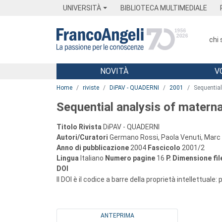
Menu
Main content
Footer
Menu
UNIVERSITÀ
BIBLIOTECA MULTIMEDIALE
chi
NOVITÀ
V
Main content
Home
riviste
DiPAV - QUADERNI
2001
Sequential
Sequential analysis of materna
Titolo Rivista
DiPAV - QUADERNI
Autori/Curatori
Germano Rossi, Paola Venuti, Marc 
Anno di pubblicazione
2004
Fascicolo
2001/2
Lingua
Italiano
Numero pagine
16
P.
Dimensione fil
DOI
Il DOI è il codice a barre della proprietà intellettuale:
ANTEPRIMA