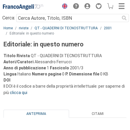
Menu
Cerca:
Main content
Home
riviste
QT - QUADERNI DI TECNOSTRUTTURA
2001
Editoriale: in questo numero
Editoriale: in questo numero
Titolo Rivista
QT - QUADERNI DI TECNOSTRUTTURA
Autori/Curatori
Alessandro Ferrucci
Anno di pubblicazione
1
Fascicolo
2001/3
Lingua
Italiano
Numero pagine
0
P.
Dimensione file
0 KB
DOI
Il DOI è il codice a barre della proprietà intellettuale: per saperne di
più
clicca qui
ANTEPRIMA
CITAMI