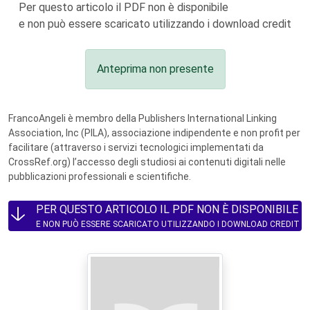
Per questo articolo il PDF non è disponibile
e non può essere scaricato utilizzando i download credit
Anteprima non presente
FrancoAngeli è membro della Publishers International Linking
Association, Inc (PILA), associazione indipendente e non profit per
facilitare (attraverso i servizi tecnologici implementati da
CrossRef.org) l’accesso degli studiosi ai contenuti digitali nelle
pubblicazioni professionali e scientifiche.
PER QUESTO ARTICOLO IL PDF NON È DISPONIBILE
E NON PUÒ ESSERE SCARICATO UTILIZZANDO I DOWNLOAD CREDIT