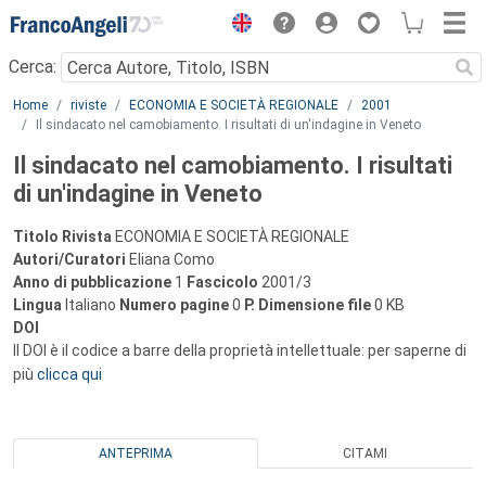
Menu
Cerca:
Main content
Home
riviste
ECONOMIA E SOCIETÀ REGIONALE
2001
Il sindacato nel camobiamento. I risultati di un'indagine in Veneto
Il sindacato nel camobiamento. I risultati
di un'indagine in Veneto
Titolo Rivista
ECONOMIA E SOCIETÀ REGIONALE
Autori/Curatori
Eliana Como
Anno di pubblicazione
1
Fascicolo
2001/3
Lingua
Italiano
Numero pagine
0
P.
Dimensione file
0 KB
DOI
Il DOI è il codice a barre della proprietà intellettuale: per saperne di
più
clicca qui
ANTEPRIMA
CITAMI