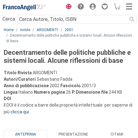
Menu
Cerca:
Main content
Home
riviste
ARGOMENTI
2001
Decentramento delle politiche pubbliche e sistemi locali. Alcune riflessioni
di base
Decentramento delle politiche pubbliche e
sistemi locali. Alcune riflessioni di base
Titolo Rivista
ARGOMENTI
Autori/Curatori
Sebastiano Fadda
Anno di pubblicazione
2002
Fascicolo
2001/3
Lingua
Italiano
Numero pagine
26
P.
Dimensione file
244 KB
DOI
Il DOI è il codice a barre della proprietà intellettuale: per saperne di
più
clicca qui
ANTEPRIMA
PRESENTAZIONE
CITAMI