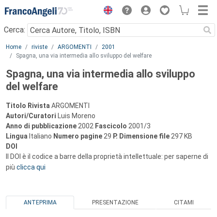
Menu
Cerca:
Main content
Home
riviste
ARGOMENTI
2001
Spagna, una via intermedia allo sviluppo del welfare
Spagna, una via intermedia allo sviluppo
del welfare
Titolo Rivista
ARGOMENTI
Autori/Curatori
Luis Moreno
Anno di pubblicazione
2002
Fascicolo
2001/3
Lingua
Italiano
Numero pagine
29
P.
Dimensione file
297 KB
DOI
Il DOI è il codice a barre della proprietà intellettuale: per saperne di
più
clicca qui
ANTEPRIMA
PRESENTAZIONE
CITAMI