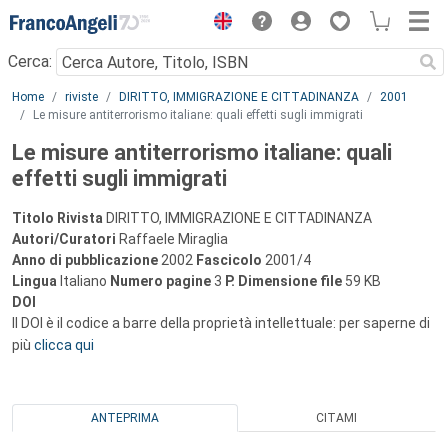
Menu
Cerca:
Main content
Home
riviste
DIRITTO, IMMIGRAZIONE E CITTADINANZA
2001
Le misure antiterrorismo italiane: quali effetti sugli immigrati
Le misure antiterrorismo italiane: quali
effetti sugli immigrati
Titolo Rivista
DIRITTO, IMMIGRAZIONE E CITTADINANZA
Autori/Curatori
Raffaele Miraglia
Anno di pubblicazione
2002
Fascicolo
2001/4
Lingua
Italiano
Numero pagine
3
P.
Dimensione file
59 KB
DOI
Il DOI è il codice a barre della proprietà intellettuale: per saperne di
più
clicca qui
ANTEPRIMA
CITAMI